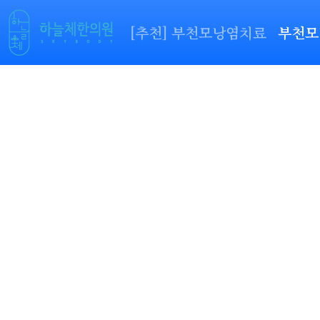
[추천] 부천모낭염치료
부천